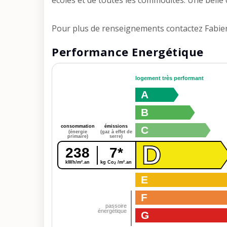
écoles et de toutes les commodités. Une belle 
Pour plus de renseignements contactez Fabie
Performance Energétique
logement très performant
A
B
consommation
émissions
C
(énergie
(gaz à effet de
primaire)
serre)
D
238
7*
kWh/m².an
kg Co
/m².an
2
E
F
passoire
énergétique
G