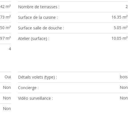
.42 m²
2
Nombre de terrasses
.73 m²
16.35 m²
Surface de la cuisine
50 m²
5.05 m²
Surface salle de douche
.97 m²
10.05 m²
Atelier (surface)
4
Oui
bois
Détails volets (type)
Non
Non
Concierge
Non
Non
Vidéo surveillance
Non