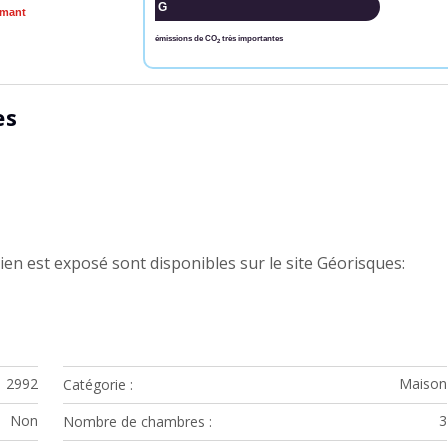
G
rmant
émissions de CO
très importantes
2
es
ien est exposé sont disponibles sur le site Géorisques:
2992
Maison
Catégorie
Non
3
Nombre de chambres