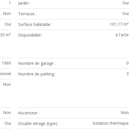
1
Oui
Jardin
Non
Oui
Terrasse
Oui
101,17 m²
Surface habitable
35 m²
à l'acte
Disponibilité
1960
0
Nombre de garage
tionnel
3
Nombre de parking
Non
Non
Non
Ascenseur
Oui
Isolation thermique
Double vitrage (type)