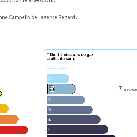
opportunité à découvrir.
nne Campello de l'agence Regard .
* Dont émissions de gaz
à effet de serre
peu d'émissions de CO
2
A
B
7
kg Co
/m².a
2
C
D
E
F