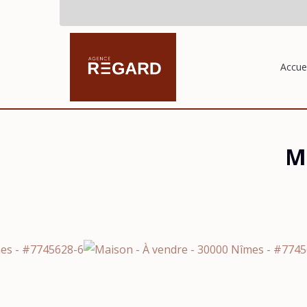
Accuei
M