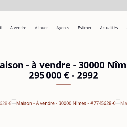
l
A vendre
A louer
Agents
Estimer
Actualités
aison - à vendre
-
30000 Nîm
295 000 €
- 2992