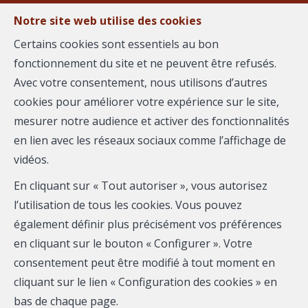
Notre site web utilise des cookies
MENU
Certains cookies sont essentiels au bon
fonctionnement du site et ne peuvent être refusés.
Avec votre consentement, nous utilisons d’autres
cookies pour améliorer votre expérience sur le site,
Chloe FOURNIER
mesurer notre audience et activer des fonctionnalités
en lien avec les réseaux sociaux comme l’affichage de
PLACE 65
vidéos.
Mobile:
06 84 74 52 84
En cliquant sur « Tout autoriser », vous autorisez
Email :
chloe.fournier@place65.com
l’utilisation de tous les cookies. Vous pouvez
également définir plus précisément vos préférences
RSAC EI : 844 727 081
en cliquant sur le bouton « Configurer ». Votre
consentement peut être modifié à tout moment en
Téléphone
cliquant sur le lien « Configuration des cookies » en
bas de chaque page.