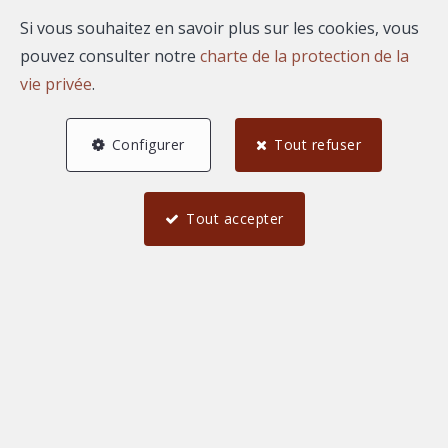
Email
Si vous souhaitez en savoir plus sur les cookies, vous
pouvez consulter notre
charte de la protection de la
vie privée
.
A propos de Chloe
Configurer
Tout refuser
FOURNIER
Bonjour, je suis Chloe FOURNIER, agent commercial
Tout accepter
indépendant rattaché au market center PLACE 65.
Mes biens à la vente ou à
la location