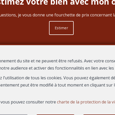
stimez votre bien avec mon o
estions, je vous donne une fourchette de prix concernant la
Estimer
nnement du site et ne peuvent être refusés. Avec votre cons
notre audience et activer des fonctionnalités en lien avec le
CE REGARD
1626 Boulevard du President Salvador Allende
30000
—
—
ez l’utilisation de tous les cookies. Vous pouvez également 
TEL.
04 66 67 80 19
agence@immoregard.com
—
sentement peut être modifié à tout moment en cliquant sur l
s, vous pouvez consulter notre
charte de la protection de la v
N° entreprise : FR-0000.111.222
Honoraires