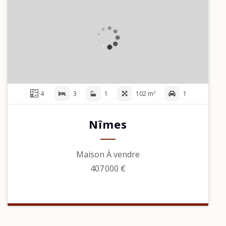
4
3
1
102 m²
1
Nîmes
Maison À vendre
407 000 €