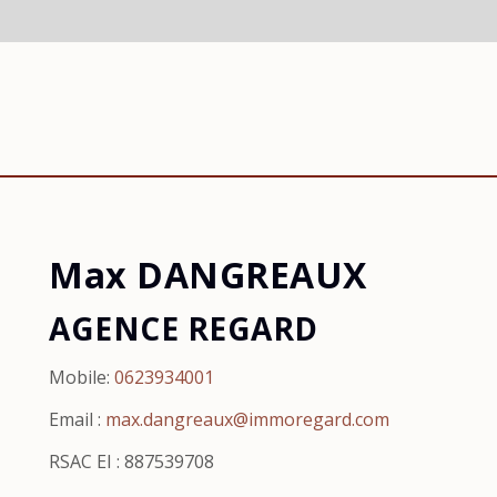
Max DANGREAUX
AGENCE REGARD
Mobile:
0623934001
Email :
max.dangreaux@immoregard.com
RSAC EI : 887539708