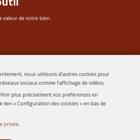
util
 valeur de votre bien.
entement, nous utilisons d’autres cookies pour
s réseaux sociaux comme l’affichage de vidéos.
 Nimes
définir plus précisément vos préférences en
e lien « Configuration des cookies » en bas de
ie privée
.