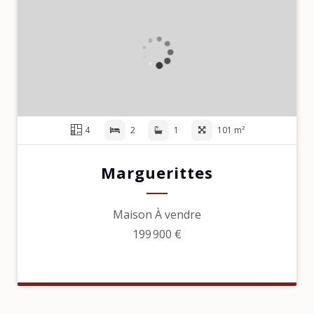
4
2
1
101 m²
Marguerittes
Maison À vendre
199 900 €