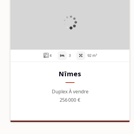
4
3
92 m²
Nîmes
Duplex À vendre
256 000 €