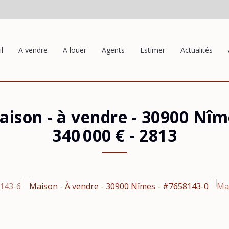
l
A vendre
A louer
Agents
Estimer
Actualités
aison - à vendre
-
30900 Nîm
340 000 €
- 2813