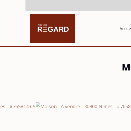
Accuei
M