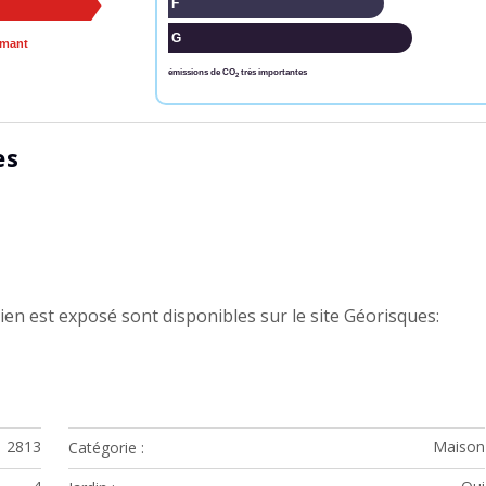
F
G
rmant
émissions de CO
très importantes
2
es
ien est exposé sont disponibles sur le site Géorisques:
2813
Maison
Catégorie