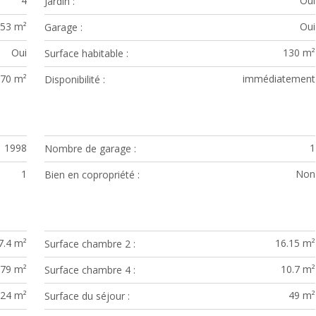
4
Oui
Jardin
53 m²
Oui
Garage
Oui
130 m²
Surface habitable
170 m²
immédiatement
Disponibilité
1998
1
Nombre de garage
1
Non
Bien en copropriété
7.4 m²
16.15 m²
Surface chambre 2
.79 m²
10.7 m²
Surface chambre 4
24 m²
49 m²
Surface du séjour