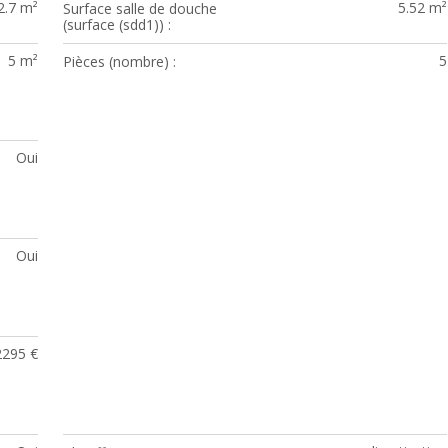
2.7 m²
5.52 m²
Surface salle de douche
(surface (sdd1))
5 m²
5
Pièces (nombre)
Oui
Oui
2295 €