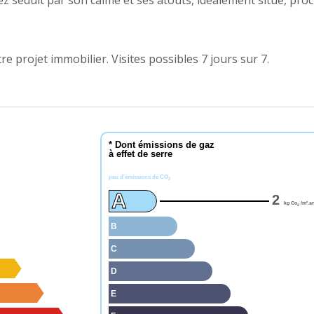
ez séduit par son calme et ses atouts, idéalement situé, pro
re projet immobilier. Visites possibles 7 jours sur 7.
* Dont émissions de gaz
à effet de serre
peu d'émissions de CO
2
A
2
kg Co
/m².a
2
B
C
D
E