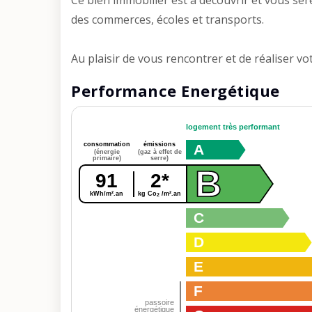
Ce bien immobilier est à découvrir et vous ser
des commerces, écoles et transports.
Au plaisir de vous rencontrer et de réaliser vot
Performance Energétique
logement très performant
consommation
émissions
A
(énergie
(gaz à effet de
primaire)
serre)
B
91
2*
kWh/m².an
kg Co
/m².an
2
C
D
E
F
passoire
énergétique