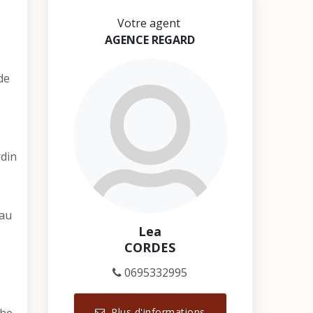
Votre agent
AGENCE REGARD
de
rdin
eau
Lea
CORDES
0695332995
Plus d'informations