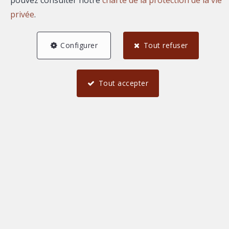
pouvez consulter notre
charte de la protection de la vie
privée
.
Configurer
Tout refuser
Tout accepter
4
1
168 m²