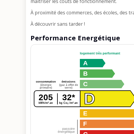
maîtriser les coûts de fonctionnement.
À proximité des commerces, des écoles, des tr
À découvrir sans tarder !
Performance Energétique
logement très performant
A
B
consommation
émissions
C
(énergie
(gaz à effet de
primaire)
serre)
D
205
32*
kWh/m².an
kg Co
/m².an
2
E
F
passoire
énergétique