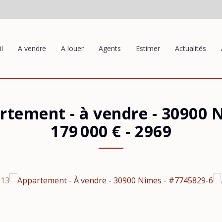
l
A vendre
A louer
Agents
Estimer
Actualités
rtement - à vendre
-
30900 
179 000 €
- 2969