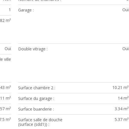
1
Oui
Garage
82 m²
Oui
Oui
Double vitrage
e ville
.43 m²
10.21 m²
Surface chambre 2
11 m²
14 m²
Surface du garage
.57 m²
3.34 m²
Surface buanderie
7.5 m²
5.37 m²
Surface salle de douche
(surface (sdd1))