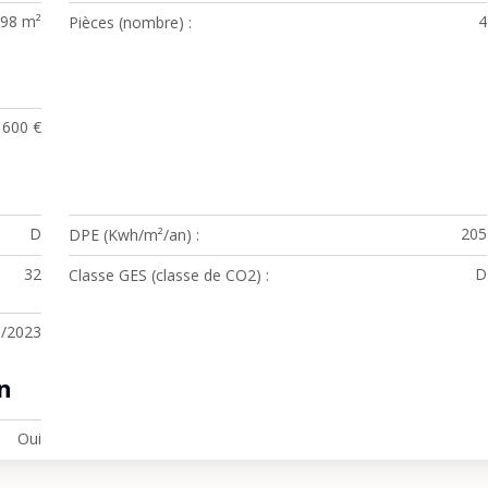
.98 m²
4
Pièces (nombre)
1600 €
D
205
DPE (Kwh/m²/an)
32
D
Classe GES (classe de CO2)
9/2023
n
Oui