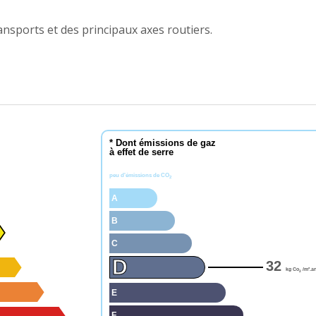
ansports et des principaux axes routiers.
* Dont émissions de gaz
à effet de serre
peu d'émissions de CO
2
A
B
C
D
32
kg Co
/m².a
2
E
F