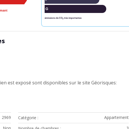
G
rmant
émissions de CO
très importantes
2
es
ien est exposé sont disponibles sur le site Géorisques:
2969
Appartement
Catégorie
Non
3
Nombre de chambres