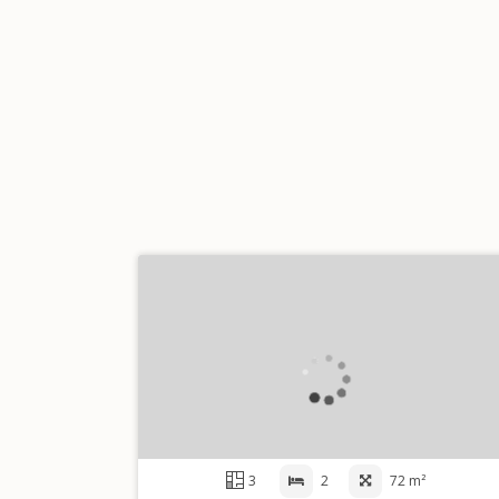
3
2
72 m²