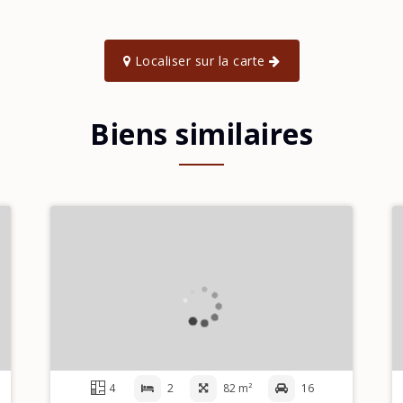
Localiser sur la carte
Biens similaires
4
2
82 m²
16