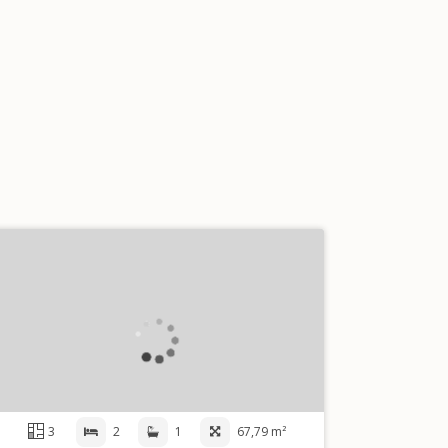
3
2
1
67,79 m²