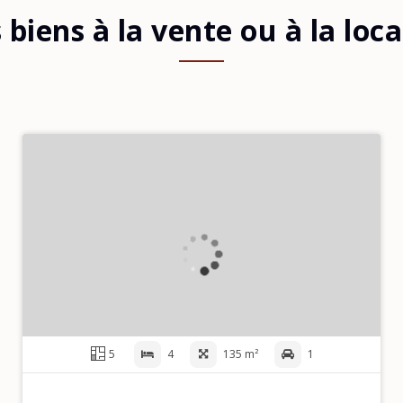
biens à la vente ou à la loc
5
4
135 m²
1