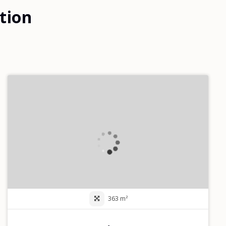
ation
363 m²