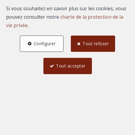
Si vous souhaitez en savoir plus sur les cookies, vous
pouvez consulter notre
charte de la protection de la
A propos de Gilles
vie privée
.
MARTIN
Configurer
Tout refuser
Bonjour, je suis Gilles MARTIN, agent commercial
indépendant rattaché au market center AGENCE
Tout accepter
REGARD.
Mes biens à la vente ou à
la location