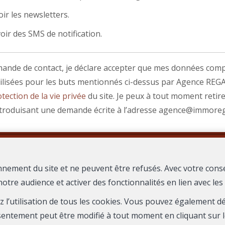
ir les newsletters.
oir des SMS de notification.
nde de contact, je déclare accepter que mes données comp
tilisées pour les buts mentionnés ci-dessus par Agence REGAR
tection de la vie privée
du site. Je peux à tout moment retir
troduisant une demande écrite à l’adresse agence@immore
Envoyer
nnement du site et ne peuvent être refusés. Avec votre cons
notre audience et activer des fonctionnalités en lien avec le
CE REGARD
1626 Boulevard du President Salvador Allende
30000
—
—
ez l’utilisation de tous les cookies. Vous pouvez également 
TEL.
04 66 67 80 19
agence@immoregard.com
—
sentement peut être modifié à tout moment en cliquant sur l