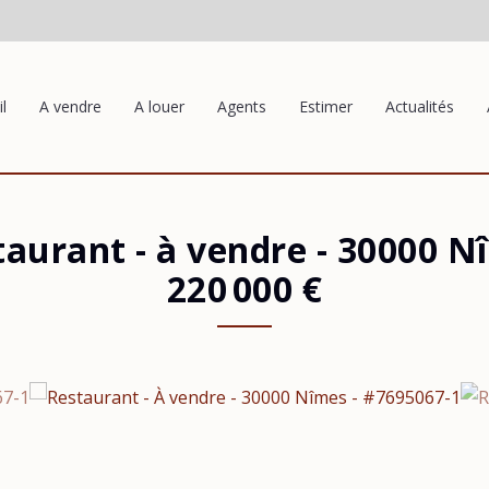
l
A vendre
A louer
Agents
Estimer
Actualités
taurant - à vendre
-
30000 N
220 000 €