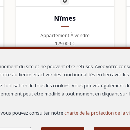
Nîmes
Appartement À vendre
179 000 €
nnement du site et ne peuvent être refusés. Avec votre cons
notre audience et activer des fonctionnalités en lien avec le
CE REGARD
1626 Boulevard du President Salvador Allende
30000
—
—
ez l’utilisation de tous les cookies. Vous pouvez également 
TEL.
04 66 67 80 19
agence@immoregard.com
—
sentement peut être modifié à tout moment en cliquant sur l
s, vous pouvez consulter notre
charte de la protection de la v
N° entreprise : FR-0000.111.222
Honoraires