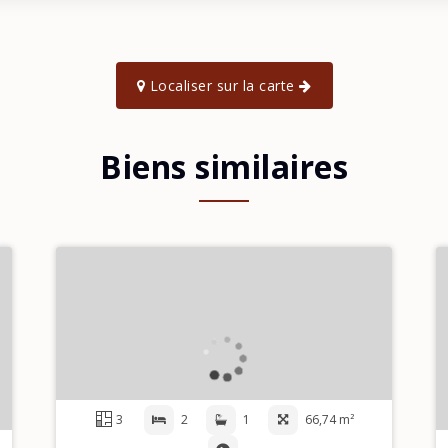
Localiser sur la carte
Biens similaires
3
2
1
66,74 m²