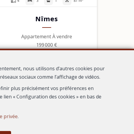
4
3
1
81 m²
Nîmes
Appartement À vendre
199 000 €
entement, nous utilisons d’autres cookies pour
s réseaux sociaux comme l’affichage de vidéos.
 Nimes
définir plus précisément vos préférences en
e lien « Configuration des cookies » en bas de
ie privée
.