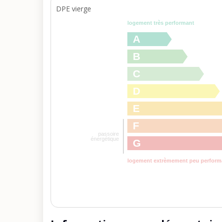
DPE vierge
logement très performant
A
B
C
D
E
F
passoire
énergétique
G
logement extrèmement peu perform