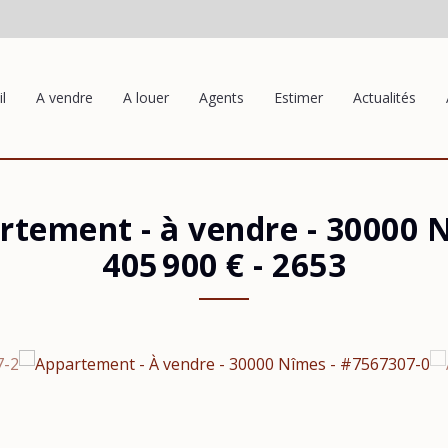
l
A vendre
A louer
Agents
Estimer
Actualités
rtement - à vendre
-
30000 
405 900 €
- 2653