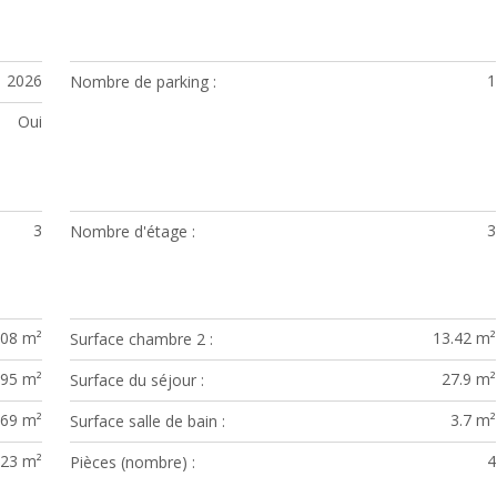
2026
1
Nombre de parking
Oui
3
3
Nombre d'étage
.08 m²
13.42 m²
Surface chambre 2
.95 m²
27.9 m²
Surface du séjour
.69 m²
3.7 m²
Surface salle de bain
.23 m²
4
Pièces (nombre)