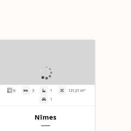
6
3
1
121,21 m²
1
Nîmes