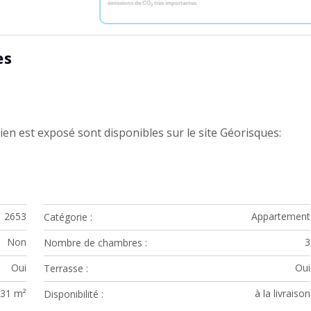
émissions de CO
très importantes
2
es
ien est exposé sont disponibles sur le site Géorisques:
2653
Appartement
Catégorie
Non
3
Nombre de chambres
Oui
Oui
Terrasse
,31 m²
à la livraison
Disponibilité