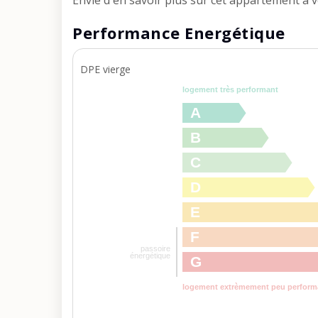
Envie d'en savoir plus sur cet appartement à
Performance Energétique
DPE vierge
logement très performant
A
B
C
D
E
F
passoire
énergétique
G
logement extrèmement peu perform