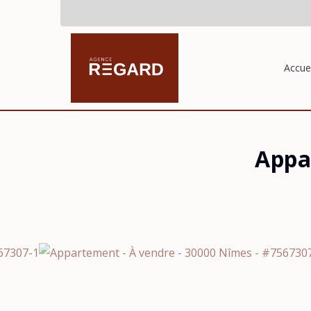
Accuei
Appa