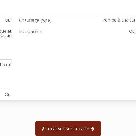
Oui
Pompe à chaleur
Chauffage (type)
que et
Oui
Interphone
stique
1.5 m²
Oui
Localiser sur la carte