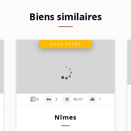
Biens similaires
SOUS OFFRE
4
3
92 m²
1
Nîmes