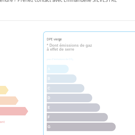
 vendre ? Prenez contact avec Emmanuelle SILVESTRE
DPE vierge
* Dont émissions de gaz
à effet de serre
peu d'émissions de CO
2
A
B
C
D
E
F
ant
G