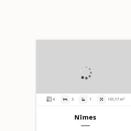
4
3
1
101,17 m²
Nîmes