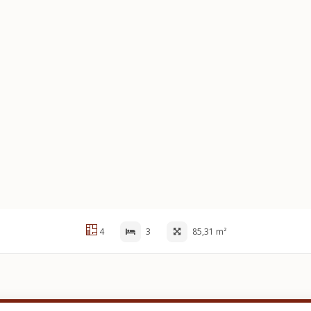
4
3
85,31 m²