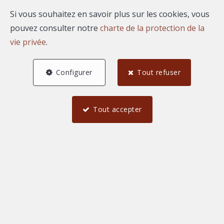
Si vous souhaitez en savoir plus sur les cookies, vous
pouvez consulter notre
charte de la protection de la
vie privée
.
AGENCE REGARD
Configurer
Tout refuser
1626 Boulevard du President Salvador Allende
—
30000 Nimes
—
Tout accepter
TEL.
04 66 67 80 19
agence@immoregard.com
—
N° entreprise : FR-0000.111.222
Honoraires
Conditions générales d'utilisation du site