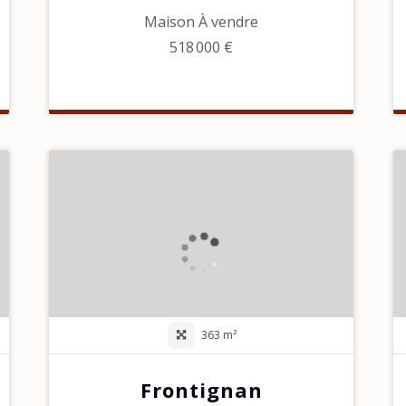
Maison À vendre
518 000 €
363 m²
Frontignan