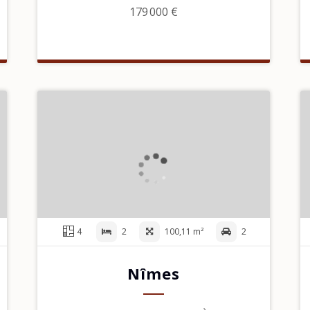
179 000 €
4
2
100,11 m²
2
Nîmes