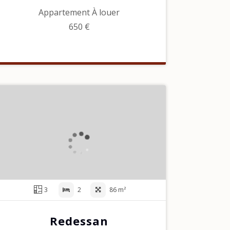
Appartement À louer
650 €
3
2
86 m²
Redessan