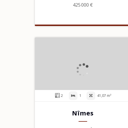
425 000 €
2
1
41,07 m²
Nîmes