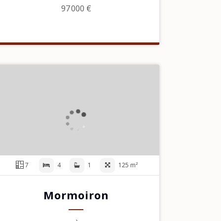
97 000 €
7
4
1
125 m²
Mormoiron