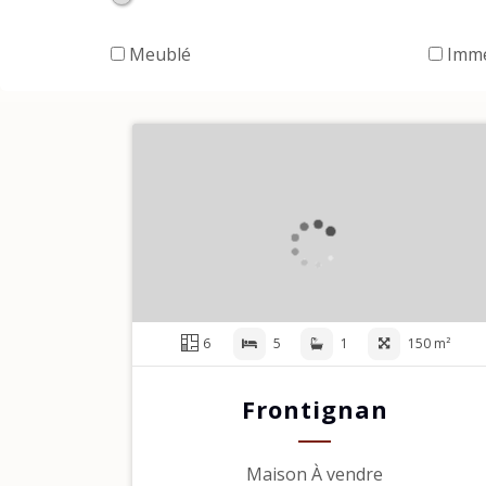
Meublé
Imme
6
5
1
150 m²
Frontignan
Maison À vendre