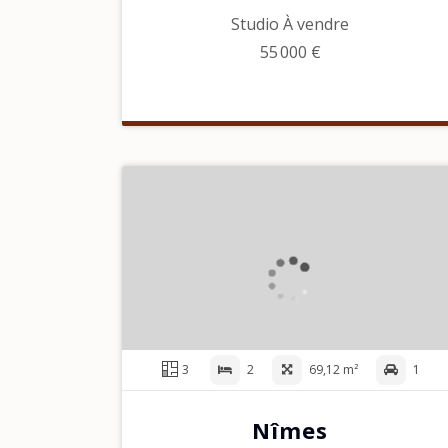
Studio À vendre
55 000 €
3
2
69,12 m²
1
Nîmes