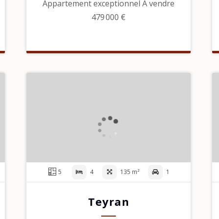
Appartement exceptionnel À vendre
479 000 €
5
4
135 m²
1
Teyran