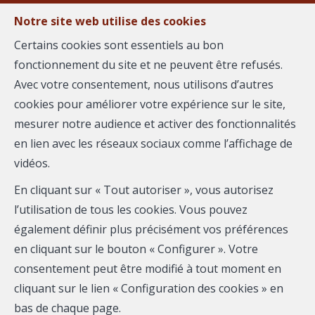
Notre site web utilise des cookies
MENU
Certains cookies sont essentiels au bon
Agent-
fonctionnement du site et ne peuvent être refusés.
Vendre votre bien avec Mylène
Avec votre consentement, nous utilisons d’autres
Vendre
cookies pour améliorer votre expérience sur le site,
SEMPERE
mesurer notre audience et activer des fonctionnalités
Nous vous proposons des services immobiliers
en lien avec les réseaux sociaux comme l’affichage de
innovants pensés pour vous. Avec l'aide de nos outils
vidéos.
marketing, nous vous accompagnons de A à Z pour la
En cliquant sur « Tout autoriser », vous autorisez
concrétisation de votre projet. Découvrez-en plus sur
l’utilisation de tous les cookies. Vous pouvez
ce que nous pouvons vous offrir :
également définir plus précisément vos préférences
en cliquant sur le bouton « Configurer ». Votre
consentement peut être modifié à tout moment en
1
cliquant sur le lien « Configuration des cookies » en
bas de chaque page.