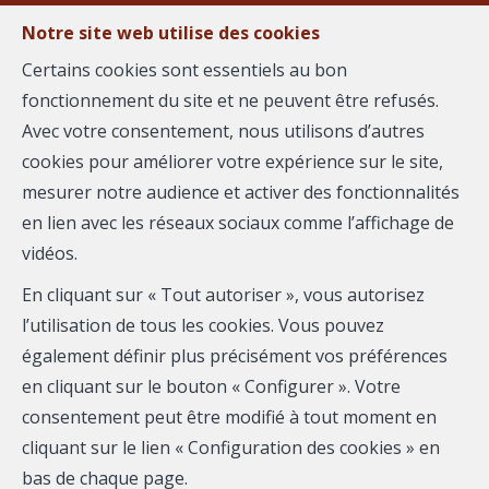
Notre site web utilise des cookies
MENU
Certains cookies sont essentiels au bon
Agent-
fonctionnement du site et ne peuvent être refusés.
Avec votre consentement, nous utilisons d’autres
Vendre votre bien avec
Vendre
cookies pour améliorer votre expérience sur le site,
Mélodie VALENSI
mesurer notre audience et activer des fonctionnalités
Nous vous proposons des services immobiliers
en lien avec les réseaux sociaux comme l’affichage de
innovants pensés pour vous. Avec l'aide de nos outils
vidéos.
marketing, nous vous accompagnons de A à Z pour la
En cliquant sur « Tout autoriser », vous autorisez
concrétisation de votre projet. Découvrez-en plus sur
l’utilisation de tous les cookies. Vous pouvez
ce que nous pouvons vous offrir :
également définir plus précisément vos préférences
en cliquant sur le bouton « Configurer ». Votre
consentement peut être modifié à tout moment en
1
cliquant sur le lien « Configuration des cookies » en
bas de chaque page.