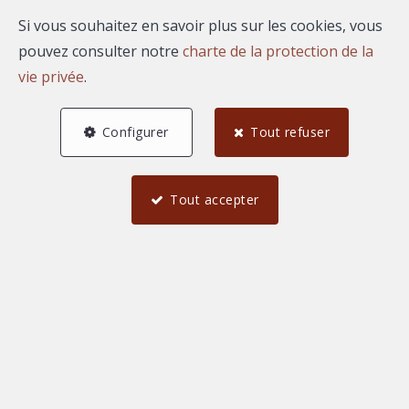
Si vous souhaitez en savoir plus sur les cookies, vous
pouvez consulter notre
charte de la protection de la
vie privée
.
AGENCE REGARD
Configurer
Tout refuser
1626 Boulevard du President Salvador Allende
—
30000 Nimes
—
Tout accepter
TEL.
04 66 67 80 19
agence@immoregard.com
—
N° entreprise : FR-0000.111.222
Honoraires
Conditions générales d'utilisation du site