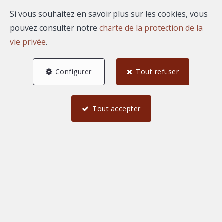
Si vous souhaitez en savoir plus sur les cookies, vous
pouvez consulter notre
charte de la protection de la
vie privée
.
AGENCE REGARD
Configurer
Tout refuser
1626 Boulevard du President Salvador Allende
—
30000 Nimes
—
Tout accepter
TEL.
04 66 67 80 19
agence@immoregard.com
—
N° entreprise : FR-0000.111.222
Honoraires
Conditions générales d'utilisation du site