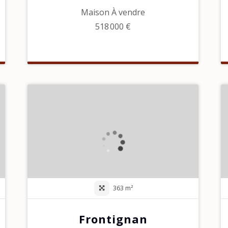
Maison À vendre
518 000 €
363 m²
Frontignan