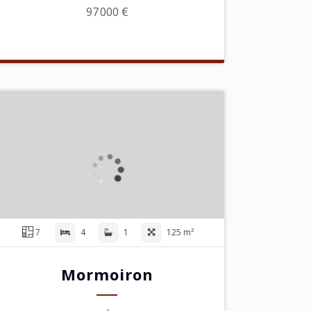
97 000 €
7
4
1
125 m²
Mormoiron