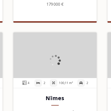
179 000 €
4
2
100,11 m²
2
Nîmes