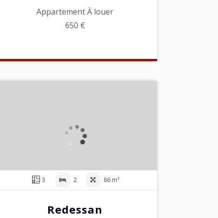
Appartement À louer
650 €
3
2
86 m²
Redessan