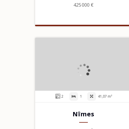
425 000 €
2
1
41,07 m²
Nîmes