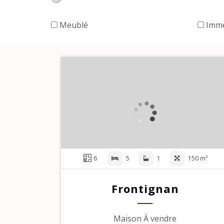
Meublé
Imme
6
5
1
150 m²
Frontignan
Maison À vendre