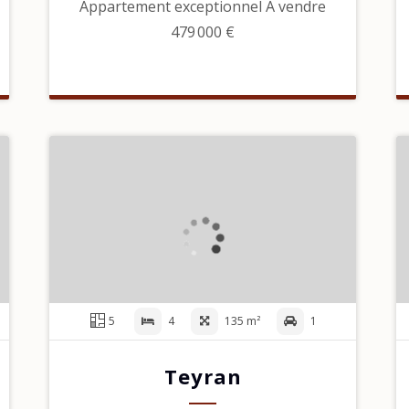
Appartement exceptionnel À vendre
479 000 €
5
4
135 m²
1
Teyran