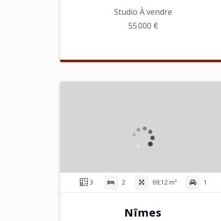
Studio À vendre
55 000 €
3
2
69,12 m²
1
Nîmes