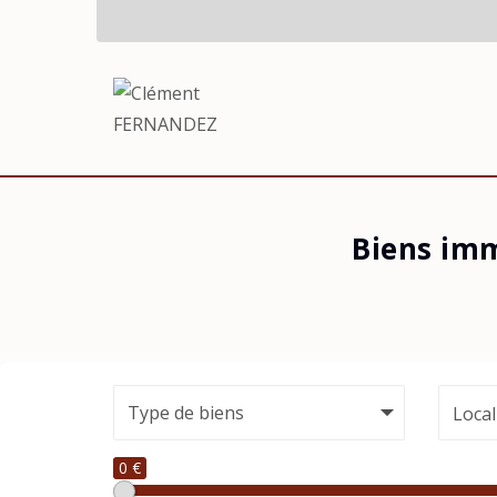
Biens im
Local
0 €