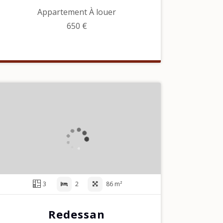
Appartement À louer
650 €
3
2
86 m²
Redessan