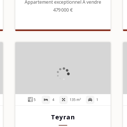
Appartement exceptionnel À vendre
479 000 €
5
4
135 m²
1
Teyran