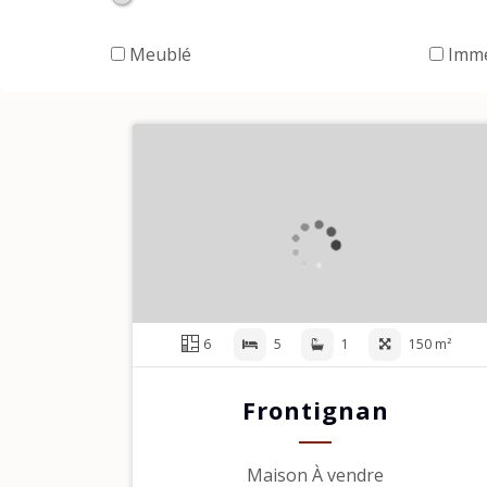
Meublé
Imme
6
5
1
150 m²
Frontignan
Maison À vendre