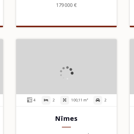
179 000 €
4
2
100,11 m²
2
Nîmes