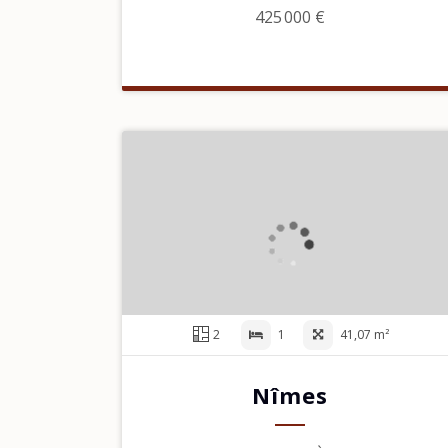
425 000 €
2
1
41,07 m²
Nîmes