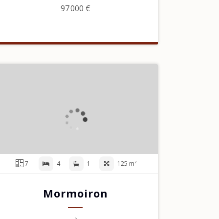
97 000 €
7
4
1
125 m²
Mormoiron