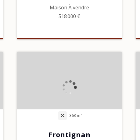
Maison À vendre
518 000 €
363 m²
Frontignan