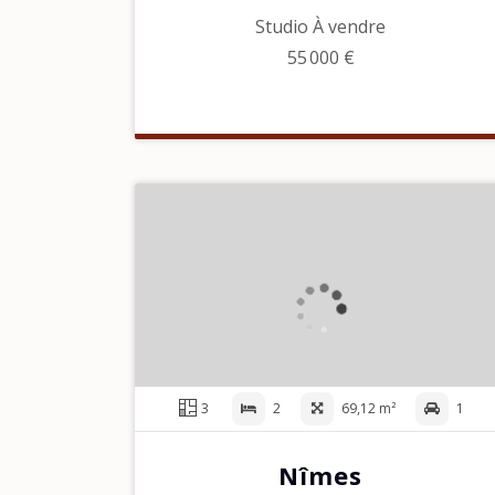
Studio À vendre
55 000 €
3
2
69,12 m²
1
Nîmes