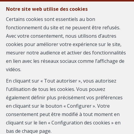
Notre site web utilise des cookies
MENU
Certains cookies sont essentiels au bon
Agent-
fonctionnement du site et ne peuvent être refusés.
Vendre votre bien avec Aurélie
Avec votre consentement, nous utilisons d’autres
Vendre
cookies pour améliorer votre expérience sur le site,
WASILKOWSKI
mesurer notre audience et activer des fonctionnalités
Nous vous proposons des services immobiliers
en lien avec les réseaux sociaux comme l’affichage de
innovants pensés pour vous. Avec l'aide de nos outils
vidéos.
marketing, nous vous accompagnons de A à Z pour la
En cliquant sur « Tout autoriser », vous autorisez
concrétisation de votre projet. Découvrez-en plus sur
l’utilisation de tous les cookies. Vous pouvez
ce que nous pouvons vous offrir :
également définir plus précisément vos préférences
en cliquant sur le bouton « Configurer ». Votre
consentement peut être modifié à tout moment en
1
cliquant sur le lien « Configuration des cookies » en
bas de chaque page.