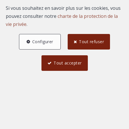
Si vous souhaitez en savoir plus sur les cookies, vous
pouvez consulter notre
charte de la protection de la
A propos de Gilles
vie privée
.
RACCAH
Configurer
Tout refuser
Bonjour, je suis Gilles RACCAH, agent commercial
indépendant rattaché au market center AGENCE
Tout accepter
REGARD.
Mes biens à la vente ou à
la location