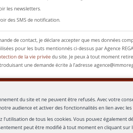
ir les newsletters.
oir des SMS de notification.
nde de contact, je déclare accepter que mes données comp
tilisées pour les buts mentionnés ci-dessus par Agence REGAR
tection de la vie privée
du site. Je peux à tout moment retir
troduisant une demande écrite à l’adresse agence@immore
Envoyer
nnement du site et ne peuvent être refusés. Avec votre cons
notre audience et activer des fonctionnalités en lien avec le
CE REGARD
1626 Boulevard du President Salvador Allende
30000
—
—
ez l’utilisation de tous les cookies. Vous pouvez également 
TEL.
04 66 67 80 19
agence@immoregard.com
—
sentement peut être modifié à tout moment en cliquant sur l