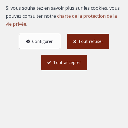
Si vous souhaitez en savoir plus sur les cookies, vous
pouvez consulter notre
charte de la protection de la
vie privée
.
AGENCE REGARD
Configurer
Tout refuser
1626 Boulevard du President Salvador Allende
—
30000 Nimes
—
Tout accepter
TEL.
04 66 67 80 19
agence@immoregard.com
—
N° entreprise : FR-0000.111.222
Honoraires
Conditions générales d'utilisation du site