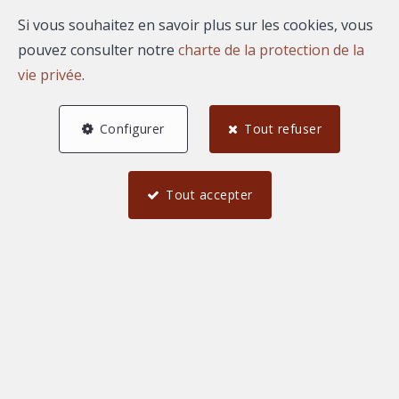
Si vous souhaitez en savoir plus sur les cookies, vous
pouvez consulter notre
charte de la protection de la
vie privée
.
AGENCE REGARD
Configurer
Tout refuser
1626 Boulevard du President Salvador Allende
—
30000 Nimes
—
Tout accepter
TEL.
04 66 67 80 19
agence@immoregard.com
—
N° entreprise : FR-0000.111.222
Honoraires
Conditions générales d'utilisation du site