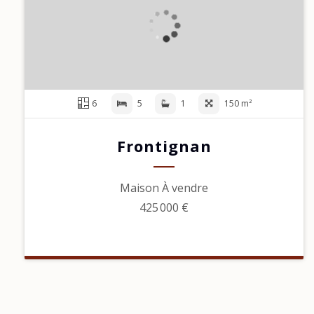
6
5
1
150 m²
Frontignan
Maison À vendre
425 000 €