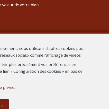
 valeur de votre bien.
entement, nous utilisons d’autres cookies pour
s réseaux sociaux comme l’affichage de vidéos.
 Nimes
définir plus précisément vos préférences en
e lien « Configuration des cookies » en bas de
ie privée
.
ter
tion des cookies