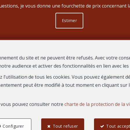
estions, je vous donne une fourchette de prix concernant la
Estimer
nnement du site et ne peuvent être refusés. Avec votre cons
notre audience et activer des fonctionnalités en lien avec le
CE REGARD
1626 Boulevard du President Salvador Allende
30000
—
—
ez l’utilisation de tous les cookies. Vous pouvez également 
TEL.
04 66 67 80 19
agence@immoregard.com
—
sentement peut être modifié à tout moment en cliquant sur l
s, vous pouvez consulter notre
charte de la protection de la v
N° entreprise : FR-0000.111.222
Honoraires
Configurer
Tout refuser
Tout accep
les d'utilisation du site
—
Charte de la protection de la vie privée
—
Configura