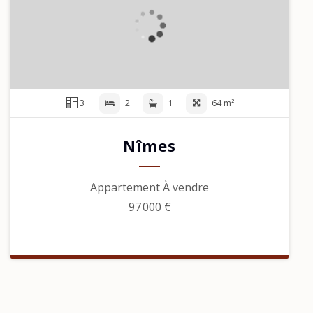
3
2
1
64 m²
Nîmes
Appartement À vendre
97 000 €