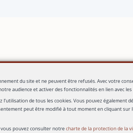
nnement du site et ne peuvent être refusés. Avec votre cons
notre audience et activer des fonctionnalités en lien avec le
CE REGARD
1626 Boulevard du President Salvador Allende
30000
—
—
ez l’utilisation de tous les cookies. Vous pouvez également 
TEL.
04 66 67 80 19
agence@immoregard.com
—
sentement peut être modifié à tout moment en cliquant sur l
s, vous pouvez consulter notre
charte de la protection de la v
N° entreprise : FR-0000.111.222