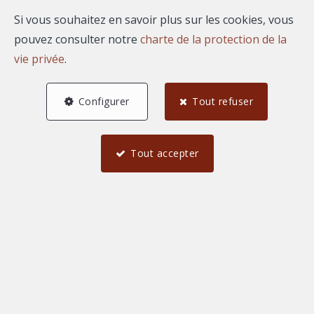
Si vous souhaitez en savoir plus sur les cookies, vous
pouvez consulter notre
charte de la protection de la
A propos de Ruben
vie privée
.
STREET
Configurer
Tout refuser
Bonjour, je suis Ruben STREET, agent commercial
indépendant rattaché au market center AGENCE
Tout accepter
REGARD.
Mes biens à la vente ou à
la location