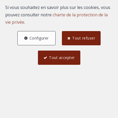
Si vous souhaitez en savoir plus sur les cookies, vous
pouvez consulter notre
charte de la protection de la
A propos de Aurélien
vie privée
.
ROULAND
Configurer
Tout refuser
Bonjour, je suis Aurélien ROULAND, agent commercial
indépendant rattaché au market center AGENCE
Tout accepter
REGARD.
Mes biens à la vente ou à
la location