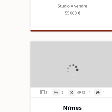
Studio À vendre
55 000 €
3
2
69,12 m²
1
Nîmes