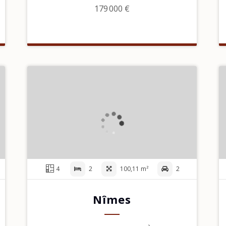
179 000 €
4
2
100,11 m²
2
Nîmes