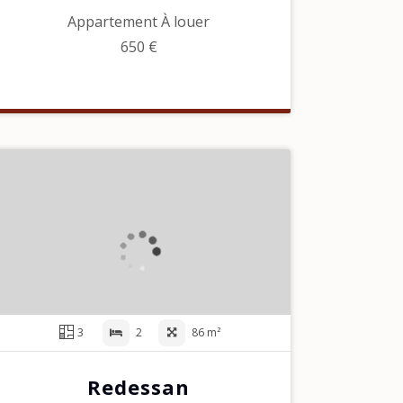
Appartement À louer
650 €
3
2
86 m²
Redessan