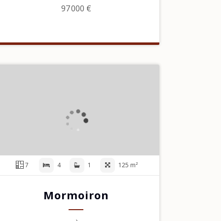
97 000 €
7
4
1
125 m²
Mormoiron