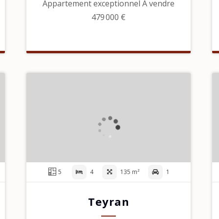
Appartement exceptionnel À vendre
479 000 €
5
4
135 m²
1
Teyran