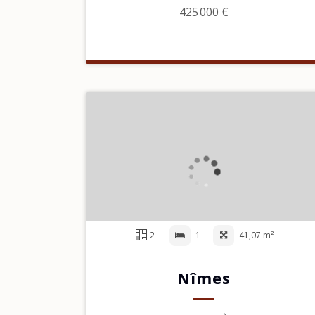
425 000 €
2
1
41,07 m²
Nîmes