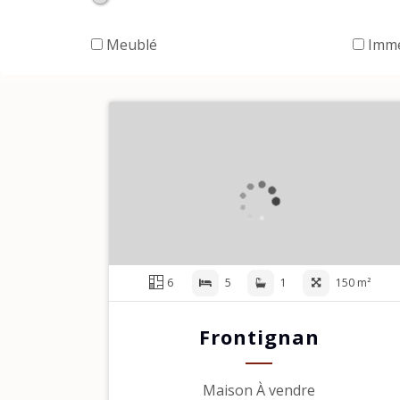
Meublé
Imme
6
5
1
150 m²
Frontignan
Maison À vendre