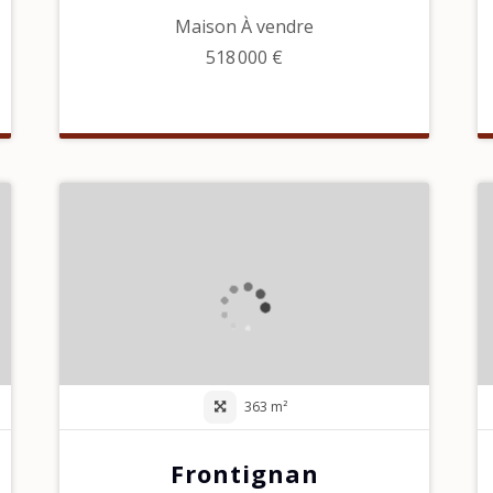
Maison À vendre
518 000 €
363 m²
Frontignan